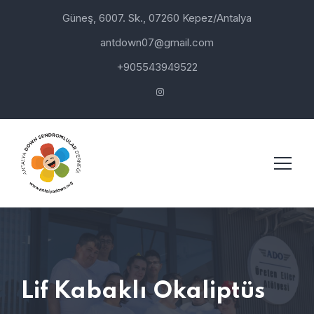
Güneş, 6007. Sk., 07260 Kepez/Antalya
antdown07@gmail.com
+905543949522
Lif Kabaklı Okaliptüs